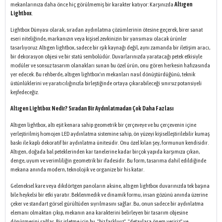
mekanlarınıza daha önce hiç görülmemiş bir karakter katıyor: Karşınızda
Altıgen
Lightbox
.
Lightbox Dünyası olarak, sıradan aydınlatma çözümlerinin ötesine geçerek, birer sanat
eseri niteliğinde, markanızın veya kişisel zevkinizin bir yansıması olacak ürünler
tasarlıyoruz. Altıgen lightbox, sadece bir ışık kaynağı değil, aynı zamanda bir iletişim aracı,
bir dekorasyon objesi ve bir statü sembolüdür. Duvarlarınızda yaratacağı petek etkisiyle
modüler ve sonsuz tasarım olanakları sunan bu özel ürün, onu gören herkesin hafızasında
yer edecek. Bu rehberde, altıgen lightbox'ın mekanları nasıl dönüştürdüğünü, teknik
üstünlüklerini ve yaratıcılığınızla birleştiğinde ortaya çıkarabileceği sınırsız potansiyeli
keşfedeceğiz.
Altıgen Lightbox Nedir? Sıradan Bir Aydınlatmadan Çok Daha Fazlası
Altıgen lightbox, altı eşit kenara sahip geometrik bir çerçeveye ve bu çerçevenin içine
yerleştirilmiş homojen LED aydınlatma sistemine sahip, ön yüzeyi kişiselleştirilebilir kumaş
baskı ile kaplı dekoratif bir aydınlatma ünitesidir. Onu özel kılan şey, formunun kendisidir.
Altıgen, doğada bal peteklerinden kar tanelerine kadar birçok yapıda karşımıza çıkan,
denge, uyum ve verimliliğin geometrik bir ifadesidir. Bu form, tasarıma dahil edildiğinde
mekana anında modern, teknolojik ve organize bir his katar.
Geleneksel kare veya dikdörtgen panoların aksine, altıgen lightbox duvarınızda tek başına
bile heykelsi bir etki yaratır. Beklenmedik ve dinamik formu, insan gözünü anında üzerine
çeker ve standart görsel gürültüden sıyrılmasını sağlar. Bu, onun sadece bir aydınlatma
elemanı olmaktan çıkıp, mekanın ana karakterini belirleyen bir tasarım objesine
dönüşmesini sağlar. Bir işletme için bu, "biz farklıyız", "detaylara önem veririz" ve