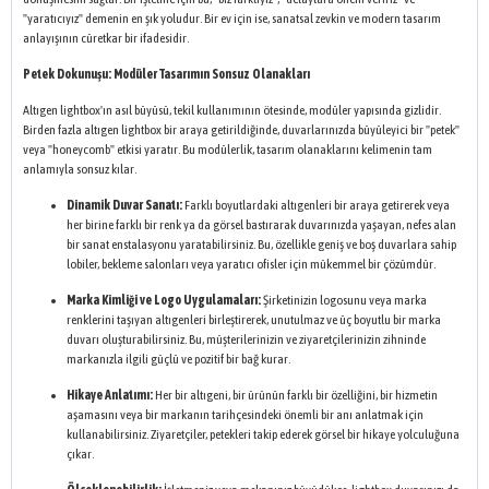
"yaratıcıyız" demenin en şık yoludur. Bir ev için ise, sanatsal zevkin ve modern tasarım
anlayışının cüretkar bir ifadesidir.
Petek Dokunuşu: Modüler Tasarımın Sonsuz Olanakları
Altıgen lightbox'ın asıl büyüsü, tekil kullanımının ötesinde, modüler yapısında gizlidir.
Birden fazla altıgen lightbox bir araya getirildiğinde, duvarlarınızda büyüleyici bir "petek"
veya "honeycomb" etkisi yaratır. Bu modülerlik, tasarım olanaklarını kelimenin tam
anlamıyla sonsuz kılar.
Dinamik Duvar Sanatı:
Farklı boyutlardaki altıgenleri bir araya getirerek veya
her birine farklı bir renk ya da görsel bastırarak duvarınızda yaşayan, nefes alan
bir sanat enstalasyonu yaratabilirsiniz. Bu, özellikle geniş ve boş duvarlara sahip
lobiler, bekleme salonları veya yaratıcı ofisler için mükemmel bir çözümdür.
Marka Kimliği ve Logo Uygulamaları:
Şirketinizin logosunu veya marka
renklerini taşıyan altıgenleri birleştirerek, unutulmaz ve üç boyutlu bir marka
duvarı oluşturabilirsiniz. Bu, müşterilerinizin ve ziyaretçilerinizin zihninde
markanızla ilgili güçlü ve pozitif bir bağ kurar.
Hikaye Anlatımı:
Her bir altıgeni, bir ürünün farklı bir özelliğini, bir hizmetin
aşamasını veya bir markanın tarihçesindeki önemli bir anı anlatmak için
kullanabilirsiniz. Ziyaretçiler, petekleri takip ederek görsel bir hikaye yolculuğuna
çıkar.