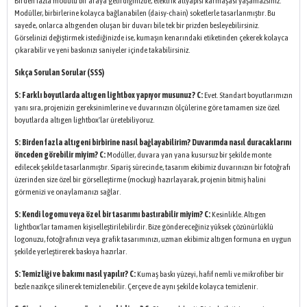
Birden fazla modülü bir araya getirdiğinizde, elektrik altyapısı karmaşası yaşamazsınız.
Modüller, birbirlerine kolayca bağlanabilen (daisy-chain) soketlerle tasarlanmıştır. Bu
sayede, onlarca altıgenden oluşan bir duvarı bile tek bir prizden besleyebilirsiniz.
Görselinizi değiştirmek istediğinizde ise, kumaşın kenarındaki etiketinden çekerek kolayca
çıkarabilir ve yeni baskınızı saniyeler içinde takabilirsiniz.
Sıkça Sorulan Sorular (SSS)
S: Farklı boyutlarda altıgen lightbox yapıyor musunuz?
C:
Evet. Standart boyutlarımızın
yanı sıra, projenizin gereksinimlerine ve duvarınızın ölçülerine göre tamamen size özel
boyutlarda altıgen lightbox'lar üretebiliyoruz.
S: Birden fazla altıgeni birbirine nasıl bağlayabilirim? Duvarımda nasıl duracaklarını
önceden görebilir miyim?
C:
Modüller, duvara yan yana kusursuz bir şekilde monte
edilecek şekilde tasarlanmıştır. Sipariş sürecinde, tasarım ekibimiz duvarınızın bir fotoğrafı
üzerinden size özel bir görselleştirme (mockup) hazırlayarak, projenin bitmiş halini
görmenizi ve onaylamanızı sağlar.
S: Kendi logomu veya özel bir tasarımı bastırabilir miyim?
C:
Kesinlikle. Altıgen
lightbox'lar tamamen kişiselleştirilebilirdir. Bize göndereceğiniz yüksek çözünürlüklü
logonuzu, fotoğrafınızı veya grafik tasarımınızı, uzman ekibimiz altıgen formuna en uygun
şekilde yerleştirerek baskıya hazırlar.
S: Temizliği ve bakımı nasıl yapılır?
C:
Kumaş baskı yüzeyi, hafif nemli ve mikrofiber bir
bezle nazikçe silinerek temizlenebilir. Çerçeve de aynı şekilde kolayca temizlenir.