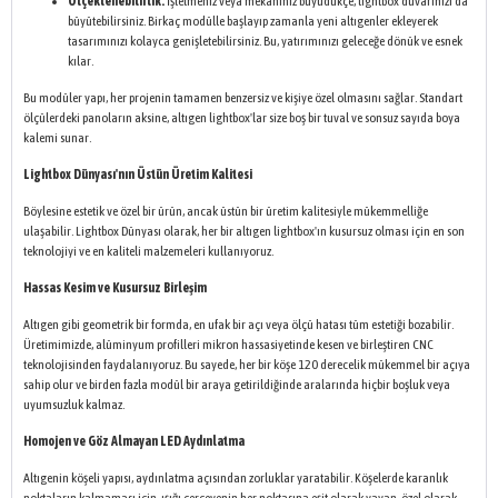
Ölçeklenebilirlik:
İşletmeniz veya mekanınız büyüdükçe, lightbox duvarınızı da
büyütebilirsiniz. Birkaç modülle başlayıp zamanla yeni altıgenler ekleyerek
tasarımınızı kolayca genişletebilirsiniz. Bu, yatırımınızı geleceğe dönük ve esnek
kılar.
Bu modüler yapı, her projenin tamamen benzersiz ve kişiye özel olmasını sağlar. Standart
ölçülerdeki panoların aksine, altıgen lightbox'lar size boş bir tuval ve sonsuz sayıda boya
kalemi sunar.
Lightbox Dünyası'nın Üstün Üretim Kalitesi
Böylesine estetik ve özel bir ürün, ancak üstün bir üretim kalitesiyle mükemmelliğe
ulaşabilir. Lightbox Dünyası olarak, her bir altıgen lightbox'ın kusursuz olması için en son
teknolojiyi ve en kaliteli malzemeleri kullanıyoruz.
Hassas Kesim ve Kusursuz Birleşim
Altıgen gibi geometrik bir formda, en ufak bir açı veya ölçü hatası tüm estetiği bozabilir.
Üretimimizde, alüminyum profilleri mikron hassasiyetinde kesen ve birleştiren CNC
teknolojisinden faydalanıyoruz. Bu sayede, her bir köşe 120 derecelik mükemmel bir açıya
sahip olur ve birden fazla modül bir araya getirildiğinde aralarında hiçbir boşluk veya
uyumsuzluk kalmaz.
Homojen ve Göz Almayan LED Aydınlatma
Altıgenin köşeli yapısı, aydınlatma açısından zorluklar yaratabilir. Köşelerde karanlık