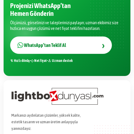
Projenizi WhatsApp’tan
Hemen Gönderin
Ölçünüzü, görselinizi ve taleplerinizi paylaşın; uzman ekibimiz size
hızlıca en uygun çözümü ve net fiyat teklifini hazırlasın.
›
WhatsApp’tan Teklif Al
↯ Hızlı dönüş
•
◇ Net fiyat
•
♙ Uzman destek
Markanızı aydınlatan çözümler, yüksek kalite,
estetik tasarım ve uzman üretim anlayışıyla
yanınızdayız.