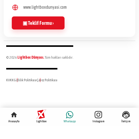
www.lightboxdunyasi.com
▣ Teklif Formu ›
© 2026
Lightbox Dünyası.
Tüm hakları saklıdır.
KVKK
Gizlilik Politikası
Çerez Politikası
Anasayfa
Lightbox
Whatsapp
Instagram
İletişim
HIZMET VERDIĞIMIZ ŞEHIRLER