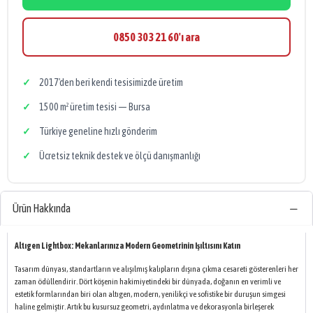
0850 303 21 60'ı ara
2017'den beri kendi tesisimizde üretim
1500 m² üretim tesisi — Bursa
Türkiye geneline hızlı gönderim
Ücretsiz teknik destek ve ölçü danışmanlığı
Ürün Hakkında
Altıgen Lightbox: Mekanlarınıza Modern Geometrinin Işıltısını Katın
Tasarım dünyası, standartların ve alışılmış kalıpların dışına çıkma cesareti gösterenleri her
zaman ödüllendirir. Dört köşenin hakimiyetindeki bir dünyada, doğanın en verimli ve
estetik formlarından biri olan altıgen, modern, yenilikçi ve sofistike bir duruşun simgesi
haline gelmiştir. Artık bu kusursuz geometri, aydınlatma ve dekorasyonla birleşerek