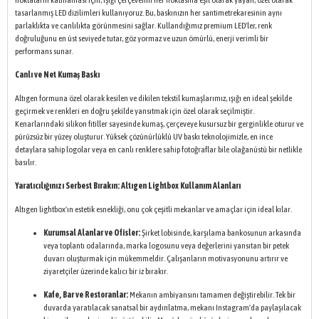
noktaların kalmaması için, ışığı çerçevenin her noktasına eşit olarak yayan, özel olarak
tasarlanmış LED dizilimleri kullanıyoruz. Bu, baskınızın her santimetrekaresinin aynı
parlaklıkta ve canlılıkta görünmesini sağlar. Kullandığımız premium LED'ler, renk
doğruluğunu en üst seviyede tutar, göz yormaz ve uzun ömürlü, enerji verimli bir
performans sunar.
Canlı ve Net Kumaş Baskı
Altıgen formuna özel olarak kesilen ve dikilen tekstil kumaşlarımız, ışığı en ideal şekilde
geçirmek ve renkleri en doğru şekilde yansıtmak için özel olarak seçilmiştir.
Kenarlarındaki silikon fitiller sayesinde kumaş, çerçeveye kusursuz bir gerginlikle oturur ve
pürüzsüz bir yüzey oluşturur. Yüksek çözünürlüklü UV baskı teknolojimizle, en ince
detaylara sahip logolar veya en canlı renklere sahip fotoğraflar bile olağanüstü bir netlikle
basılır.
Yaratıcılığınızı Serbest Bırakın: Altıgen Lightbox Kullanım Alanları
Altıgen lightbox'ın estetik esnekliği, onu çok çeşitli mekanlar ve amaçlar için ideal kılar.
Kurumsal Alanlar ve Ofisler:
Şirket lobisinde, karşılama bankosunun arkasında
veya toplantı odalarında, marka logosunu veya değerlerini yansıtan bir petek
duvarı oluşturmak için mükemmeldir. Çalışanların motivasyonunu artırır ve
ziyaretçiler üzerinde kalıcı bir iz bırakır.
Kafe, Bar ve Restoranlar:
Mekanın ambiyansını tamamen değiştirebilir. Tek bir
duvarda yaratılacak sanatsal bir aydınlatma, mekanı Instagram'da paylaşılacak