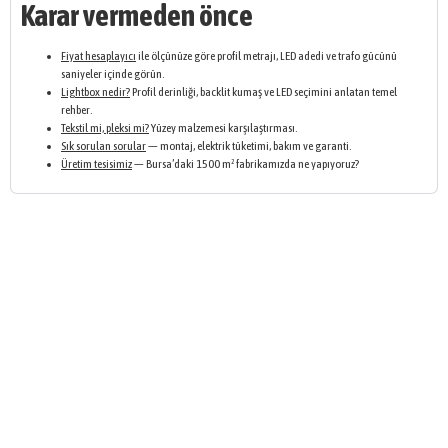
Karar vermeden önce
Fiyat hesaplayıcı
ile ölçünüze göre profil metrajı, LED adedi ve trafo gücünü
saniyeler içinde görün.
Lightbox nedir?
Profil derinliği, backlit kumaş ve LED seçimini anlatan temel
rehber.
Tekstil mi, pleksi mi?
Yüzey malzemesi karşılaştırması.
Sık sorulan sorular
— montaj, elektrik tüketimi, bakım ve garanti.
Üretim tesisimiz
— Bursa’daki 1500 m² fabrikamızda ne yapıyoruz?