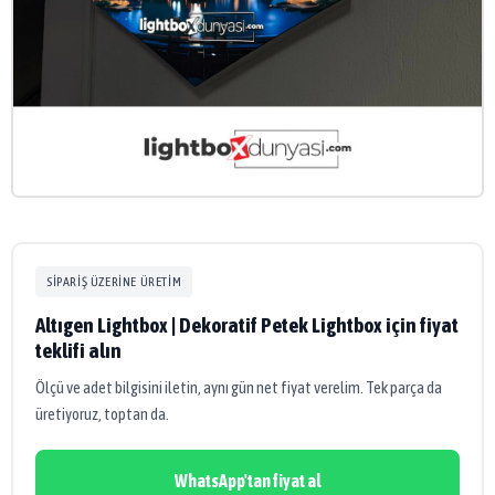
SIPARIŞ ÜZERINE ÜRETIM
Altıgen Lightbox | Dekoratif Petek Lightbox için fiyat
teklifi alın
Ölçü ve adet bilgisini iletin, aynı gün net fiyat verelim. Tek parça da
üretiyoruz, toptan da.
WhatsApp'tan fiyat al