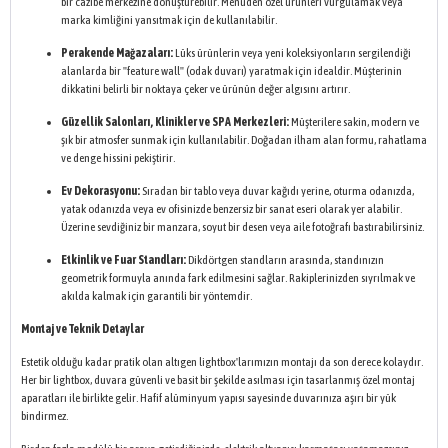
bir cazibe merkezine dönüştürebilir. Menüden özel ürünleri vurgulamak veya
marka kimliğini yansıtmak için de kullanılabilir.
Perakende Mağazaları:
Lüks ürünlerin veya yeni koleksiyonların sergilendiği
alanlarda bir "feature wall" (odak duvarı) yaratmak için idealdir. Müşterinin
dikkatini belirli bir noktaya çeker ve ürünün değer algısını artırır.
Güzellik Salonları, Klinikler ve SPA Merkezleri:
Müşterilere sakin, modern ve
şık bir atmosfer sunmak için kullanılabilir. Doğadan ilham alan formu, rahatlama
ve denge hissini pekiştirir.
Ev Dekorasyonu:
Sıradan bir tablo veya duvar kağıdı yerine, oturma odanızda,
yatak odanızda veya ev ofisinizde benzersiz bir sanat eseri olarak yer alabilir.
Üzerine sevdiğiniz bir manzara, soyut bir desen veya aile fotoğrafı bastırabilirsiniz.
Etkinlik ve Fuar Standları:
Dikdörtgen standların arasında, standınızın
geometrik formuyla anında fark edilmesini sağlar. Rakiplerinizden sıyrılmak ve
akılda kalmak için garantili bir yöntemdir.
Montaj ve Teknik Detaylar
Estetik olduğu kadar pratik olan altıgen lightbox'larımızın montajı da son derece kolaydır.
Her bir lightbox, duvara güvenli ve basit bir şekilde asılması için tasarlanmış özel montaj
aparatları ile birlikte gelir. Hafif alüminyum yapısı sayesinde duvarınıza aşırı bir yük
bindirmez.