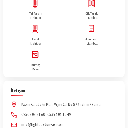
Tek Taraflı
Çift Taraflı
Lightbox
Lightbox
Ayaklı
Menuboard
Lightbox
Lightbox
Kumaş
Baskı
İletişim
Kazım Karabekir Mah. Vişne Cd. No:87 Yıldırım / Bursa
0850 303 21 60
-
0539 505 10 49
info@lightboxdunyasi.com