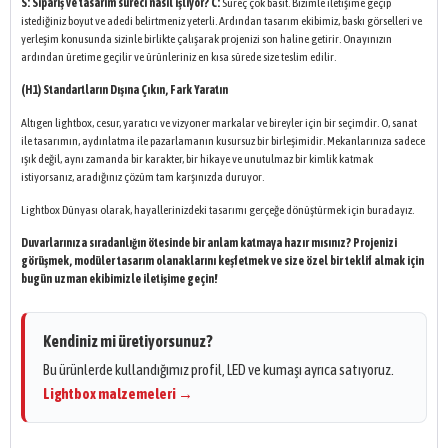
S: Sipariş ve tasarım süreci nasıl işliyor?
C:
Süreç çok basit. Bizimle iletişime geçip
istediğiniz boyut ve adedi belirtmeniz yeterli. Ardından tasarım ekibimiz, baskı görselleri ve
yerleşim konusunda sizinle birlikte çalışarak projenizi son haline getirir. Onayınızın
ardından üretime geçilir ve ürünleriniz en kısa sürede size teslim edilir.
(H1) Standartların Dışına Çıkın, Fark Yaratın
Altıgen lightbox, cesur, yaratıcı ve vizyoner markalar ve bireyler için bir seçimdir. O, sanat
ile tasarımın, aydınlatma ile pazarlamanın kusursuz bir birleşimidir. Mekanlarınıza sadece
ışık değil, aynı zamanda bir karakter, bir hikaye ve unutulmaz bir kimlik katmak
istiyorsanız, aradığınız çözüm tam karşınızda duruyor.
Lightbox Dünyası olarak, hayallerinizdeki tasarımı gerçeğe dönüştürmek için buradayız.
Duvarlarınıza sıradanlığın ötesinde bir anlam katmaya hazır mısınız? Projenizi
görüşmek, modüler tasarım olanaklarını keşfetmek ve size özel bir teklif almak için
bugün uzman ekibimizle iletişime geçin!
Kendiniz mi üretiyorsunuz?
Bu ürünlerde kullandığımız profil, LED ve kumaşı ayrıca satıyoruz.
Lightbox malzemeleri →